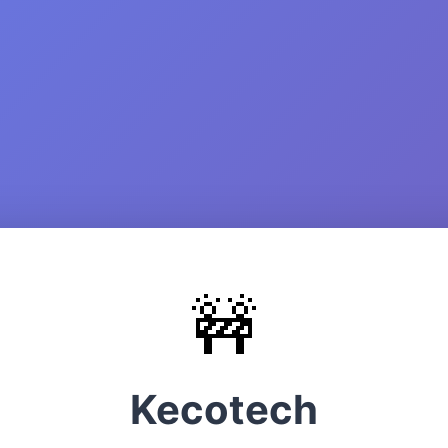
🚧
Kecotech