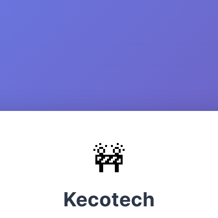
🚧
Kecotech